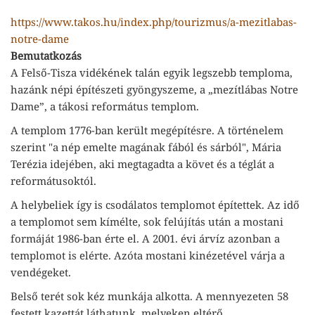
https://www.takos.hu/index.php/tourizmus/a-mezitlabas-
notre-dame
Bemutatkozás
A Felső-Tisza vidékének talán egyik legszebb temploma,
hazánk népi építészeti gyöngyszeme, a „mezítlábas Notre
Dame”, a tákosi református templom.
A templom 1776-ban került megépítésre. A történelem
szerint "a nép emelte magának fából és sárból", Mária
Terézia idejében, aki megtagadta a követ és a téglát a
reformátusoktól.
A helybeliek így is csodálatos templomot építettek. Az idő
a templomot sem kímélte, sok felújítás után a mostani
formáját 1986-ban érte el. A 2001. évi árvíz azonban a
templomot is elérte. Azóta mostani kinézetével várja a
vendégeket.
Belső terét sok kéz munkája alkotta. A mennyezeten 58
festett kazettát láthatunk, melyeken eltérő