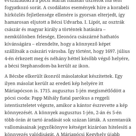
fogyatkozó sorát. A csodálatos események híre a korabeli
hírközlés fejletlensége ellenére is gyorsan elterjedt, így
hamarosan eljutott a Bécsi Udvarba. I. Lipót, az osztrák
császár és magyar király a történtek hatására –
nemkülönben felesége, Eleonóra császárné hathatós
kívánságára – elrendelte, hogy a könnyező képet
szállítsák a császári városba. Így történt, hogy 1697. július
4-én érkezett meg és néhány héttel később végső helyére,
a bécsi Stephansdom-ba került az ikon.
A Bécsbe elkerült ikonról másolatokat készítettek. Egy
ilyen másolat került az eredeti kép helyére itt
Máriapócson is. 1715. augusztus 1-jén megismétlődött a
pócsi csoda: Papp Mihály fiatal parókus a reggeli
istentiszteletet végezte, amikor a kántor észrevette a kép
könnyezését. A könnyek augusztus 1-jén, 2-án és 5-én
több órán át tartó áradását sok százan látták. A szemtanúk
vallomásainak jegyzőkönyve kétséget kizáróan hitelesíti a
könnyezés valódiságát. A Máriapócsi Kegyhely újabb