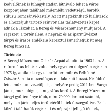
kedvelőinek is kihagyhatatlan látnivaló lehet a város
központjában található műemléki védettségű, barokk
stílusú Tomcsányi-kastély. Az itt megtekinthető kiállítások
és a hozzájuk tartozó színvonalas tárlatvezetés képet
adnak a Tiszahát, a Bereg és Vásárosnamény múltjáról. A
régészet, a történelem, a néprajz és az iparművészet
tárgyi és írásos emlékein keresztül ismerhetjük itt meg
Bereg kincseit.
Története
A Beregi Múzeumot Csiszár Árpád alapította 1963-ban. A
református lelkész volt a hely egyetlen dolgozója egészen
1975-ig, amikor is egy takarító-teremőr és Felhősné
Csiszár Sarolta muzeológus csatlakozott hozzá. Később ő
lett a múzeum vezetője is, a helyére pedig 2011-ben Varga
János, muzeológus, etnográfus került. A Beregi Múzeum
tárgyi gyűjteménye több, mint 70 000 darabot számlál,
melyek a járás teljes területéről lettek összegyűjtve. Ezek
között találhatók régészeti és néprajzi jellegű tételek,