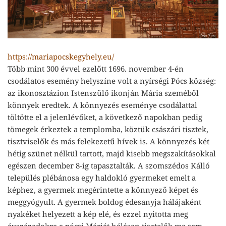
https://mariapocskegyhely.eu/
Több mint 300 évvel ezelőtt 1696. november 4-én
csodálatos esemény helyszíne volt a nyírségi Pócs község:
az ikonosztázion Istenszülő ikonján Mária szeméből
könnyek eredtek. A könnyezés eseménye csodálattal
töltötte el a jelenlévőket, a következő napokban pedig
tömegek érkeztek a templomba, köztük császári tisztek,
tisztviselők és más felekezetű hívek is. A könnyezés két
hétig szünet nélkül tartott, majd kisebb megszakításokkal
egészen december 8-ig tapasztalták. A szomszédos Kálló
település plébánosa egy haldokló gyermeket emelt a
képhez, a gyermek megérintette a könnyező képet és
meggyógyult. A gyermek boldog édesanyja hálájaként
nyakéket helyezett a kép elé, és ezzel nyitotta meg
évszázadokra a pócsi Máriát hálásan tisztelők ma sem