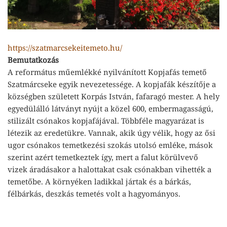
https://szatmarcsekeitemeto.hu/
Bemutatkozás
A református műemlékké nyilvánított Kopjafás temető
Szatmárcseke egyik nevezetessége. A kopjafák készítője a
községben született Korpás István, fafaragó mester. A hely
egyedülálló látványt nyújt a közel 600, embermagasságú,
stilizált csónakos kopjafájával. Többféle magyarázat is
létezik az eredetükre. Vannak, akik úgy vélik, hogy az ősi
ugor csónakos temetkezési szokás utolsó emléke, mások
szerint azért temetkeztek így, mert a falut körülvevő
vizek áradásakor a halottakat csak csónakban vihették a
temetőbe. A környéken ladikkal jártak és a bárkás,
félbárkás, deszkás temetés volt a hagyományos.