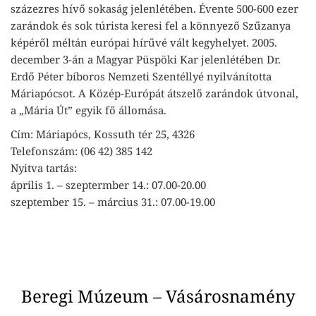
százezres hívő sokaság jelenlétében. Évente 500-600 ezer
zarándok és sok túrista keresi fel a könnyező Szűzanya
képéről méltán európai hírűvé vált kegyhelyet. 2005.
december 3-án a Magyar Püspöki Kar jelenlétében Dr.
Erdő Péter bíboros Nemzeti Szentéllyé nyilvánította
Máriapócsot. A Közép-Európát átszelő zarándok útvonal,
a „Mária Út” egyik fő állomása.
Cím: Máriapócs, Kossuth tér 25, 4326
Telefonszám: (06 42) 385 142
Nyitva tartás:
április 1. – szeptermber 14.: 07.00-20.00
szeptember 15. – március 31.: 07.00-19.00
Beregi Múzeum – Vásárosnamény