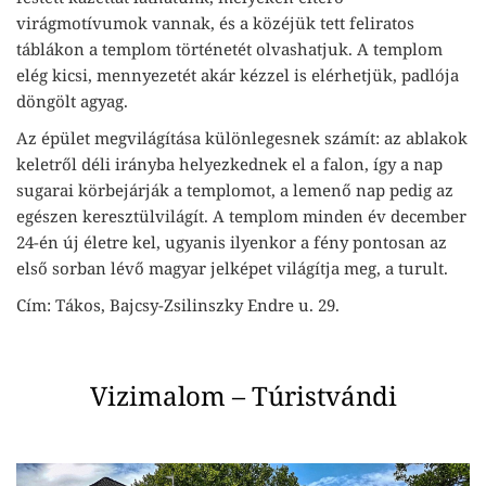
virágmotívumok vannak, és a közéjük tett feliratos
táblákon a templom történetét olvashatjuk. A templom
elég kicsi, mennyezetét akár kézzel is elérhetjük, padlója
döngölt agyag.
Az épület megvilágítása különlegesnek számít: az ablakok
keletről déli irányba helyezkednek el a falon, így a nap
sugarai körbejárják a templomot, a lemenő nap pedig az
egészen keresztülvilágít. A templom minden év december
24-én új életre kel, ugyanis ilyenkor a fény pontosan az
első sorban lévő magyar jelképet világítja meg, a turult.
Cím: Tákos, Bajcsy-Zsilinszky Endre u. 29.
Vizimalom – Túristvándi