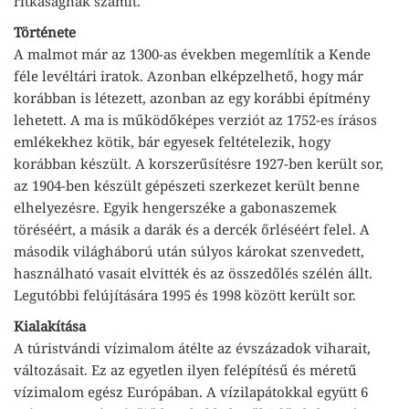
ritkaságnak számít.
Története
A malmot már az 1300-as években megemlítik a Kende
féle levéltári iratok. Azonban elképzelhető, hogy már
korábban is létezett, azonban az egy korábbi építmény
lehetett. A ma is működőképes verziót az 1752-es írásos
emlékekhez kötik, bár egyesek feltételezik, hogy
korábban készült. A korszerűsítésre 1927-ben került sor,
az 1904-ben készült gépészeti szerkezet került benne
elhelyezésre. Egyik hengerszéke a gabonaszemek
töréséért, a másik a darák és a dercék őrléséért felel. A
második világháború után súlyos károkat szenvedett,
használható vasait elvitték és az összedőlés szélén állt.
Legutóbbi felújítására 1995 és 1998 között került sor.
Kialakítása
A túristvándi vízimalom átélte az évszázadok viharait,
változásait. Ez az egyetlen ilyen felépítésű és méretű
vízimalom egész Európában. A vízilapátokkal együtt 6