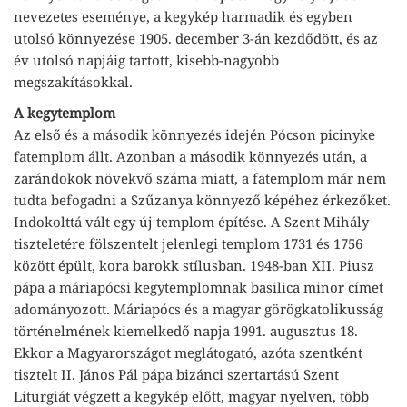
nevezetes eseménye, a kegykép harmadik és egyben
utolsó könnyezése 1905. december 3-án kezdődött, és az
év utolsó napjáig tartott, kisebb-nagyobb
megszakításokkal.
A kegytemplom
Az első és a második könnyezés idején Pócson picinyke
fatemplom állt. Azonban a második könnyezés után, a
zarándokok növekvő száma miatt, a fatemplom már nem
tudta befogadni a Szűzanya könnyező képéhez érkezőket.
Indokolttá vált egy új templom építése. A Szent Mihály
tiszteletére fölszentelt jelenlegi templom 1731 és 1756
között épült, kora barokk stílusban. 1948-ban XII. Piusz
pápa a máriapócsi kegytemplomnak basilica minor címet
adományozott. Máriapócs és a magyar görögkatolikusság
történelmének kiemelkedő napja 1991. augusztus 18.
Ekkor a Magyarországot meglátogató, azóta szentként
tisztelt II. János Pál pápa bizánci szertartású Szent
Liturgiát végzett a kegykép előtt, magyar nyelven, több