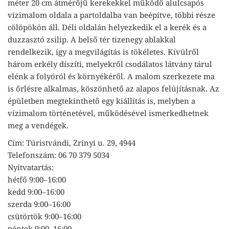
méter 20 cm átmérőjű kerekekkel működő alulcsapós
vízimalom oldala a partoldalba van beépítve, többi része
cölöpökön áll. Déli oldalán helyezkedik el a kerék és a
duzzasztó zsilip. A belső tér tizenegy ablakkal
rendelkezik, így a megvilágítás is tökéletes. Kívülről
három erkély díszíti, melyekről csodálatos látvány tárul
elénk a folyóról és környékéről. A malom szerkezete ma
is őrlésre alkalmas, köszönhető az alapos felújításnak. Az
épületben megtekinthető egy kiállítás is, melyben a
vízimalom történetével, működésével ismerkedhetnek
meg a vendégek.
Cím: Túristvándi, Zrínyi u. 29, 4944
Telefonszám: 06 70 379 5034
Nyitvatartás:
hétfő 9:00–16:00
kedd 9:00–16:00
szerda 9:00–16:00
csütörtök 9:00–16:00
péntek 9:00–16:00